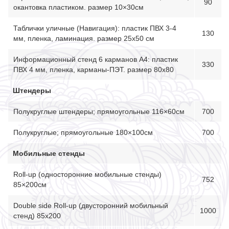
90
окантовка пластиком. размер 10×30см
Таблички уличные (Навигация): пластик ПВХ 3-4
130
мм, пленка, ламинация. размер 25х50 см
Информационный стенд 6 карманов А4: пластик
330
ПВХ 4 мм, пленка, карманы-ПЭТ. размер 80х80
Штендеры
Полукруглые штендеры; прямоугольные 116×60см
700
Полукруглые; прямоугольные 180×100см
700
Мобильные стенды
Roll-up (односторонние мобильные стенды)
752
85×200см
Double side Roll-up (двусторонний мобильный
1000
стенд) 85х200