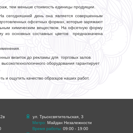
ираж, тем меньше стоимость единицы продукции.
На сегодняшний день она является совершенным
одготовленных офсетных формах, которые заряжают
альным химическим веществом. На офсетную форму
му из основных составных цветов предназначена
рименения.
нных визиток до рекламы для торговых залов.
 высокотехнологичного оборудования гарантирует
еть и ощутить качество образцов наших работ.
 2в
ул. Трьохсвятительская, 3
Метро:
Майдан Незалежности
0
Время работы:
09:00 - 19:00