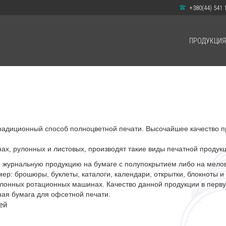
+380(44) 541 
ПРОДУКЦИЯ
традиционный способ полноцветной печати. Высочайшее качество п
х, рулонных и листовых, производят такие виды печатной продукц
 журнальную продукцию на бумаге с полупокрытием либо на мело
р: брошюры, буклеты, каталоги, календари, открытки, блокноты и т
улонных ротационных машинах. Качество данной продукции в перв
ная бумага для офсетной печати.
ей