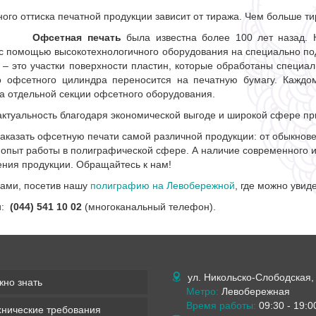
ного оттиска печатной продукции зависит от тиража. Чем больше т
Офсетная печать
была известна более 100 лет назад. 
 с помощью высокотехнологичного оборудования на специально п
 это участки поверхности пластин, которые обработаны специ
о офсетного цилиндра переносится на печатную бумагу. Каждо
а отдельной секции офсетного оборудования.
 актуальность благодаря экономической выгоде и широкой сфере п
аказать офсетную печати самой различной продукции: от обыкнове
опыт работы в полиграфической сфере. А наличие современного и
ения продукции. Обращайтесь к нам!
сами, посетив нашу
полиграфию на Левобережной
, где можно увид
и:
(044) 541 10 02
(многоканальный телефон).
ул. Никольско-Слободская,
жно знать
Метро:
Левобережная
Время работы:
09:30 - 19:0
хнические требования