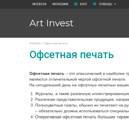
FACEBOOK
INSTAGRAM
БЛОГ
ПОМОШЬ
Art Invest
PrintHub
/
Офсетная печать
Офсетная печать
Офсетная печать
– это классический и наиболее 
являются отличительной чертой офсетной печати.
На сегодняшний день на офсетных печатных машина
Журналы, а также различную иллюстрированную
Различная представительская продукция, наприме
Полноцветные газеты, обычно их печатают на р
– обязательно должна использоваться специаль
Оперативная офсетная печать больших тираж