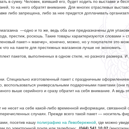
ать в сумку. Человек, взявший его, будет ходить по выставке и б
зией, то на него обратят внимание. Для многих отраслевых выста
вке либо запрещена, либо за нее придется доплачивать организат
я магазина —одно и то же, ведь оба они предназначены для упаковк
ода, престиж, роскошь. Такие товары характеризуются словами » с
леновый пакет-» маечку», конечно, можно, но у покупателя это мож
ак что на пакете для престижных магазинов лучше не экономить.
ект пакетов, выполненных в одном стиле, но разного размера. И д
рки. Специально изготовленный пакет с праздничным оформление
о, воспользоваться универсальными подарочными пакетами (они п
ого выше серийного и сразу обратит на себя внимание. А ведь это
т не несет на себе какой-либо временной информации, связанной 
еперечисленных случаях. Прежде всего такой пакет — носитель фи
сами, посетив нашу
полиграфию на Левобережной
, где можно увид
м по электронной почте или телефону:
(044) 541 10 02
(многокан