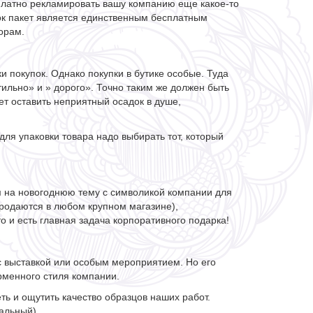
есплатно рекламировать вашу компанию еще какое-то
вок пакет является единственным бесплатным
орам.
и покупок. Однако покупки в бутике особые. Туда
тильно» и » дорого». Точно таким же должен быть
ет оставить неприятный осадок в душе,
ля упаковки товара надо выбирать тот, который
м на новогоднюю тему с символикой компании для
родаются в любом крупном магазине),
 и есть главная задача корпоративного подарка!
с выставкой или особым мероприятием. Но его
рменного стиля компании.
еть и ощутить качество образцов наших работ.
альный).