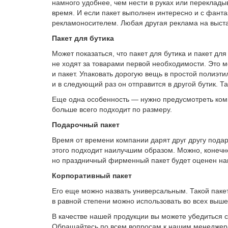
намного удобнее, чем нести в руках или перекладыв
время. И если пакет выполнен интересно и с фанта
рекламоносителем. Любая другая реклама на выста
Пакет для бутика
Может показаться, что пакет для бутика и пакет дл
не ходят за товарами первой необходимости. Это м
и пакет. Упаковать дорогую вещь в простой полиэти
и в следующий раз он отправится в другой бутик. Т
Еще одна особенность — нужно предусмотреть компл
больше всего подходит по размеру.
Подарочный пакет
Время от времени компании дарят друг другу пода
этого подходит наилучшим образом. Можно, конечн
но праздничный фирменный пакет будет оценен намн
Корпоративный пакет
Его еще можно назвать универсальным. Такой паке
в равной степени можно использовать во всех выш
В качестве нашей продукции вы можете убедиться 
Обращайтесь по всем вопросам к нашим менеджера