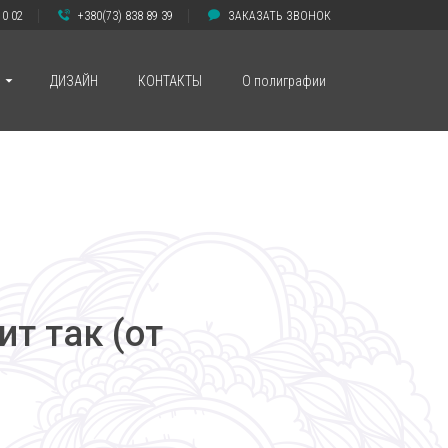
10 02
+380(73) 838 89 39
ЗАКАЗАТЬ ЗВОНОК
ДИЗАЙН
КОНТАКТЫ
О полиграфии
т так (от