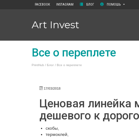
FACEBOOK
INSTAGRAM
БЛОГ
ПОМОШЬ
Art Invest
Все о переплете
PrintHub
/
Блог
/
Все о переплете
17/03/2018
Ценовая линейка м
дешевого к дорого
скобы,
термоклей,