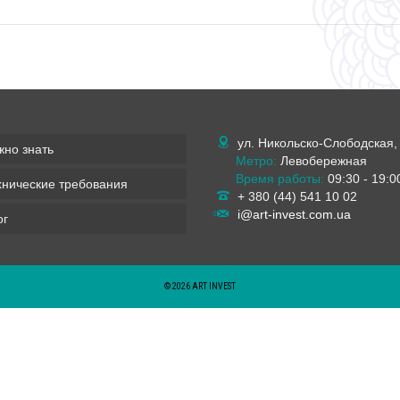
ул. Никольско-Слободская,
жно знать
Метро:
Левобережная
Время работы:
09:30 - 19:0
хнические требования
+ 380 (44) 541 10 02
i@art-invest.com.ua
ог
© 2026 ART INVEST