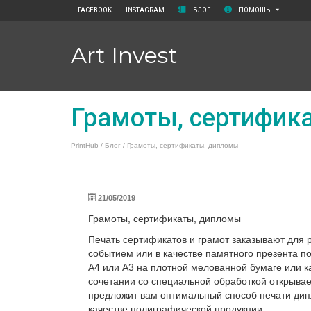
FACEBOOK
INSTAGRAM
БЛОГ
ПОМОШЬ
Art Invest
Грамоты, сертифик
PrintHub
/
Блог
/
Грамоты, сертификаты, дипломы
21/05/2019
Грамоты, сертификаты, дипломы
Печать сертификатов и грамот заказывают для 
событием или в качестве памятного презента п
А4 или А3 на плотной мелованной бумаге или ка
сочетании со специальной обработкой открыва
предложит вам оптимальный способ печати дип
качестве полиграфической продукции.