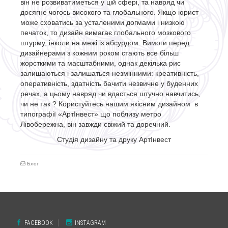
він не розвиватиметься у цій сфері, та навряд чи
досягне чогось високого та глобального. Якщо юрист
може сховатись за усталеними догмами і низкою
печаток, то дизайн вимагає глобального мозкового
штурму, інколи на межі із абсурдом. Вимоги перед
дизайнерами з кожним роком стають все більш
жорсткими та масштабними, однак декілька рис
залишаються і залишаться незмінними: креативність,
оперативність, здатність бачити незвичне у буденних
речах, а цьому навряд чи вдасться штучно навчитись,
чи не так ? Користуйтесь нашим якісним дизайном в
типографії «АртІнвест» що поблизу метро
Лівобережна, він завжди свіжий та доречний.
Студія дизайну та друку АртІнвест
Блог
FACEBOOK
INSTAGRAM