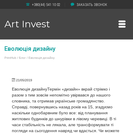
+380(44) 541 10 02
ЗАКАЗАТЬ ЗВОНОК
Art Invest
Еволюція дизайну
PrintHub
/
Блог
/
Еволюція дизайну
21/05/2019
Еволюція дизайнуТермін «дизайн» вкрай стрімко і
разом з тим зовсім непомітно увірвався до нашого
словника, та отримав українське громадянство.
Справді, повернувшись назад років на 15, згадуємо
наскільки однобарвним було все: від планування
житлових будинків до шнурівки в лівому черевиці. В ті
часи стабільність не лякала, але трансформувати ті
погляди на сьогодення навряд чи вдасться. Чи можете