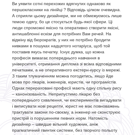
Ви уявити сотні перехожих вдягнутих однаково як
першокласники на лінійці ? Відповідь цілком очевидна.
А сприяли цьому дизайнери, ми не обмежуємось лише
темою одягу, бо це стосується будь-якої сфери. Ці
люди спроможні якісно та оперативно створити якісні,
антишаблонні ескізи для потрібних Вам речей. На
відміну від бюрократів, у них не потрібно бродити
нивками в пошуках надцятого нотаріуса, щоб той
поставив якусь печатку. Існує думка, що кожна
професія вимагає попереднього навчання в
університеті, отримання диплома зі всіма відповідними
печатками, а не оперативного екстерн-курсу із мережі.
З таким тлумаченням можна погодитись, якщо йде
мова про лікарів, інженерів, юристів, чи програмістів.
Однак перераховані професії мають одну спільну рису
– канонізованість. Неприпустимо лікарю без
попереднього схвалення, чи експериментів вигадувати
і виписувати нові рецепти, юрист не має повноважень
трактувати закони по-своєму, а інженер не сконструює
пристрій із порушенням певних норм. Натомість
дизайнер – швидше вільний художник, аніж
прагматичний гвинтик системи, без творчого польоту