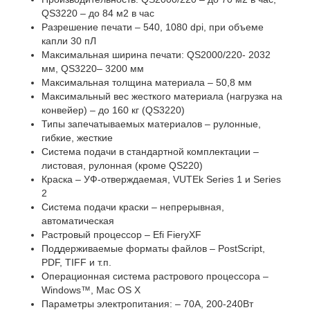
QS3220 – до 84 м2 в час
Разрешение печати – 540, 1080 dpi, при объеме
капли 30 пЛ
Максимальная ширина печати: QS2000/220- 2032
мм, QS3220– 3200 мм
Максимальная толщина материала – 50,8 мм
Максимальный вес жесткого материала (нагрузка на
конвейер) – до 160 кг (QS3220)
Типы запечатываемых материалов – рулонные,
гибкие, жесткие
Система подачи в стандартной комплектации –
листовая, рулонная (кроме QS220)
Краска – УФ-отверждаемая, VUTEk Series 1 и Series
2
Система подачи краски – непрерывная,
автоматическая
Растровый процессор – Efi FieryXF
Поддерживаемые форматы файлов – PostScript,
PDF, TIFF и т.п.
Операционная система растрового процессора –
Windows™, Mac OS X
Параметры электропитания: – 70A, 200-240Вт