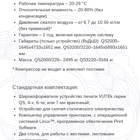
Рабочая температура – 20-29 °С
Относительная влажность – 20-80% (без
конденсации)
Давление сжатого воздуха – от 6.7 до 10.56 кг/см
(без примесей)*
Гарантия – 1 год, включая красочную систему
Габариты (только устройство) (ВхДхШ): QS2000–
1645x4733x1651 мм, QS3200/3220–1645x5893x1651
мм
Масса: QS2000/220– 2495 кг, QS3220–3184 кг
* Компрессор не входит в комплект поставки
Стандартная комплектация:
Широкоформатное устройство печати VUTEk серии
QS, 4-х, 6-ти, или 7-ми красочный;
Устройство для снятия статического электричества
Компьютер управления принтером, c операционной
системой Linux™, программное обеспечение Print
Software
Два стола, для работы с жесткими, листовыми