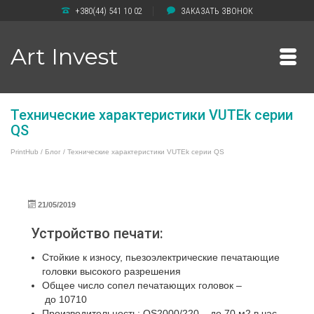
+380(44) 541 10 02
ЗАКАЗАТЬ ЗВОНОК
Art Invest
Технические характеристики VUTEk серии
QS
PrintHub
/
Блог
/
Технические характеристики VUTEk серии QS
21/05/2019
Устройство печати:
Стойкие к износу, пьезоэлектрические печатающие
головки высокого разрешения
Общее число сопел печатающих головок –
до 10710
Производительность: QS2000/220 – до 70 м2 в час,